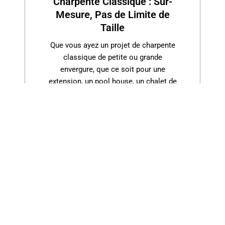
Charpente Classique : Sur-
Mesure, Pas de Limite de
Taille
Que vous ayez un projet de charpente
classique de petite ou grande
envergure, que ce soit pour une
extension, un pool house, un chalet de
jardin. Nous sommes là pour réaliser
des travaux sur mesure adaptés à vos
besoins. Chez Couverture Dettwiller, la
qualité est notre maître-mot, même
pour des projets de moindre
envergure.