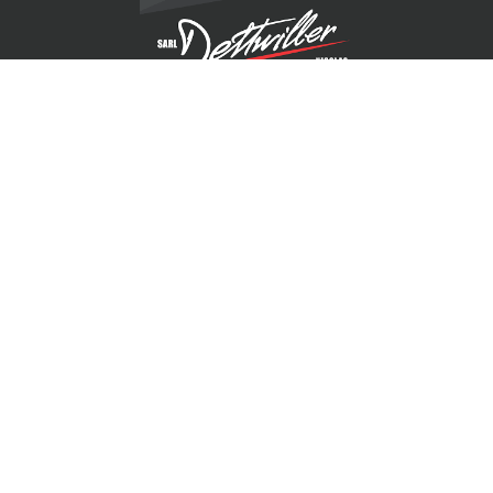
Accueil
Charpente
Couverture
Réalisations
Isolation
Contact
Zinguerie
Facebook
Copyright
Construit avec ❤️ by
Com See
|
Mentions légales
© 2026